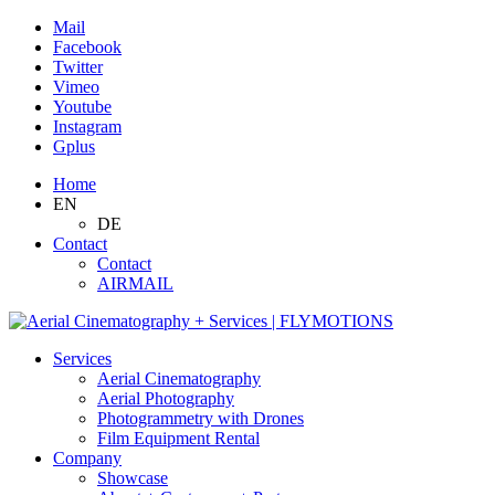
Mail
Facebook
Twitter
Vimeo
Youtube
Instagram
Gplus
Home
EN
DE
Contact
Contact
AIRMAIL
Services
Aerial Cinematography
Aerial Photography
Photogrammetry with Drones
Film Equipment Rental
Company
Showcase