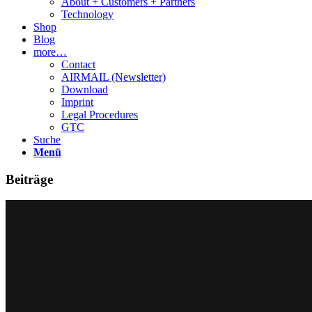
About + Customers + Partners
Technology
Shop
Blog
more…
Contact
AIRMAIL (Newsletter)
Download
Imprint
Legal Procedures
GTC
Suche
Menü
Beiträge