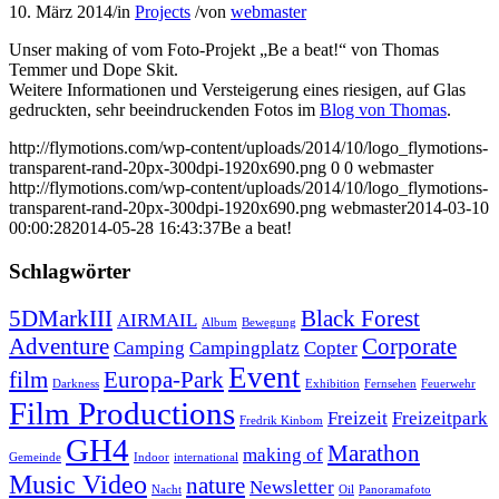
10. März 2014
/
in
Projects
/
von
webmaster
Unser making of vom Foto-Projekt „Be a beat!“ von Thomas
Temmer und Dope Skit.
Weitere Informationen und Versteigerung eines riesigen, auf Glas
gedruckten, sehr beeindruckenden Fotos im
Blog von Thomas
.
http://flymotions.com/wp-content/uploads/2014/10/logo_flymotions-
transparent-rand-20px-300dpi-1920x690.png
0
0
webmaster
http://flymotions.com/wp-content/uploads/2014/10/logo_flymotions-
transparent-rand-20px-300dpi-1920x690.png
webmaster
2014-03-10
00:00:28
2014-05-28 16:43:37
Be a beat!
Schlagwörter
5DMarkIII
Black Forest
AIRMAIL
Album
Bewegung
Adventure
Corporate
Camping
Campingplatz
Copter
Event
film
Europa-Park
Darkness
Exhibition
Fernsehen
Feuerwehr
Film Productions
Freizeit
Freizeitpark
Fredrik Kinbom
GH4
Marathon
making of
Gemeinde
Indoor
international
Music Video
nature
Newsletter
Nacht
Oil
Panoramafoto