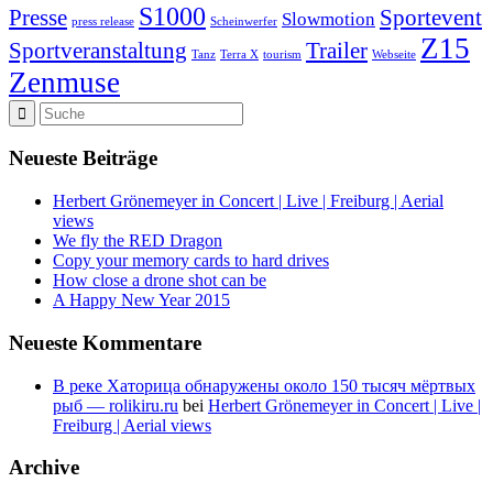
S1000
Presse
Sportevent
Slowmotion
press release
Scheinwerfer
Z15
Sportveranstaltung
Trailer
Tanz
Terra X
tourism
Webseite
Zenmuse
Neueste Beiträge
Herbert Grönemeyer in Concert | Live | Freiburg | Aerial
views
We fly the RED Dragon
Copy your memory cards to hard drives
How close a drone shot can be
A Happy New Year 2015
Neueste Kommentare
В реке Хаторица обнаружены около 150 тысяч мёртвых
рыб — rolikiru.ru
bei
Herbert Grönemeyer in Concert | Live |
Freiburg | Aerial views
Archive