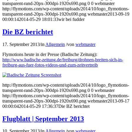
transparent-rand-20px-300dpi-1920x690.png
0
0
webmaster
http://flymotions.com/wp-content/uploads/2014/10/logo_flymotions-
transparent-rand-20px-300dpi-1920x690.png
webmaster
2013-09-19
00:00:14
2014-05-29 18:01:33
wir bei fudder
Die BZ berichtet
17. September 2013
/
in
Allgemein
/
von
webmaster
Flymotions heute in der Presse (Badische Zeitung):
http://www.badische-zeitung.de/freiburg/drohnen-breiten-sich-in-
freiburg-aus-fuer-fotos-videos-und-zum-zeitvertreib
http://flymotions.com/wp-content/uploads/2014/10/logo_flymotions-
transparent-rand-20px-300dpi-1920x690.png
0
0
webmaster
http://flymotions.com/wp-content/uploads/2014/10/logo_flymotions-
transparent-rand-20px-300dpi-1920x690.png
webmaster
2013-09-17
00:00:04
2014-05-29 17:36:37
Die BZ berichtet
Flugblatt | September 2013
10. September 2013
/
in
Allgemein
/
von
webmaster