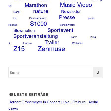
Music Video
Marathon
of
nature
Newsletter
Nacht
Presse
Oil
Panoramafoto
press
S1000
release
Scheinwerfer
Sportevent
Slowmotion
Sportveranstaltung
Tanz
Terra
Trailer
X
tourism
Webseite
Z15
Zenmuse
NEUESTE BEITRÄGE
Herbert Grönemeyer in Concert | Live | Freiburg | Aerial
views