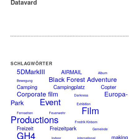
Datavard
SCHLAGWÖRTER
5DMarkIII
AIRMAIL
Album
Black Forest Adventure
Bewegung
Camping
Campingplatz
Copter
Corporate film
Europa-
Darkness
Event
Park
Exhibition
Film
Fernsehen
Feuerwehr
Productions
Fredrik Kinbom
Freizeit
Freizeitpark
Gemeinde
GH4
making
Indoor
international