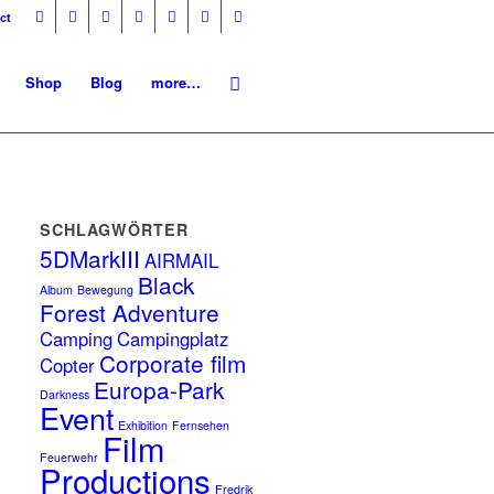
ct
Shop
Blog
more…
SCHLAGWÖRTER
5DMarkIII
AIRMAIL
Black
Album
Bewegung
Forest Adventure
Camping
Campingplatz
Corporate film
Copter
Europa-Park
Darkness
Event
Exhibition
Fernsehen
Film
Feuerwehr
Productions
Fredrik