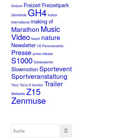
Freizeit
Freizeitpark
Kinbom
GH4
Gemeinde
Indoor
making of
international
Music
Marathon
Video
nature
Nacht
Newsletter
Oil
Panoramafoto
Presse
press release
S1000
Scheinwerfer
Sportevent
Slowmotion
Sportveranstaltung
Trailer
Tanz
Terra X
tourism
Z15
Webseite
Zenmuse