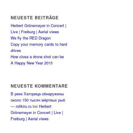
NEUESTE BEITRÄGE
Herbert Grönemeyer in Concert |
Live | Freiburg | Aerial views
We fly the RED Dragon
Copy your memory cards to hard
drives
How close a drone shot can be
A Happy New Year 2015
NEUESTE KOMMENTARE
В реке Хаторица обнаружены
около 150 тысяч мёртвых рыб
— rolikiru.ru
bei
Herbert
Grönemeyer in Concert | Live |
Freiburg | Aerial views